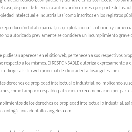
programación, edición, compilación y demás elementos necesarios para s
el caso, dispone de licencia o autorización expresa por parte de los aut
dad intelectual e industrial, así como inscritos en los registros púb
reproducción total o parcial, uso, explotación, distribución y comercia
uso no autorizado previamente se considera un incumplimiento grave 
ue pudieran aparecer en el sitio web, pertenecen a sus respectivos prop
rse respecto a los mismos. El RESPONSABLE autoriza expresamente a q
 redirigir al sitio web principal de clinicadentallosangeles.com.
s derechos de propiedad intelectual e industrial, no implicando su so
mismos, como tampoco respaldo, patrocinio o recomendación por parte
mplimientos de los derechos de propiedad intelectual o industrial, así
nico info@clinicadentallosangeles.com.