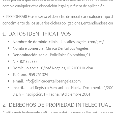
como a cualquier otra disposición legal que fuera de aplicación.
El RESPONSABLE se reserva el derecho de modificar cualquier tipo de
conocimiento de los usuarios dichas obligaciones, entendiéndose com
1. DATOS IDENTIFICATIVOS
Nombre de dominio
: clinicadentallosangeles.com/ ; es/
Nombre comercial
: Clínica Dental Los Ángeles
Denominación social
: Policlínica Colombina, S.L.
NIF
: B21325337
Domicilio social
: C/José Nogales, 10. 21001 Huelva
Teléfono
: 959 251 324
e-mail
: info@clinicadentallosangeles.com
Inscrita
en el Registro Mercantil de Huelva Documento: 1/2001/3
Bis: h – Inscripción: 1 – Fecha: 19 diciembre 2001
2. DERECHOS DE PROPIEDAD INTELECTUAL 