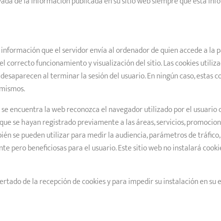
ada de la información publicada en su sitio web siempre que esta in
 información que el servidor envía al ordenador de quien accede a la p
correcto funcionamiento y visualización del sitio. Las cookies utiliza
y desaparecen al terminar la sesión del usuario. En ningún caso, estas 
s mismos.
 se encuentra la web reconozca el navegador utilizado por el usuario c
s que se hayan registrado previamente a las áreas, servicios, promocio
bién se pueden utilizar para medir la audiencia, parámetros de tráfico
te pero beneficiosas para el usuario. Este sitio web no instalará cookie
ertado de la recepción de cookies y para impedir su instalación en su e