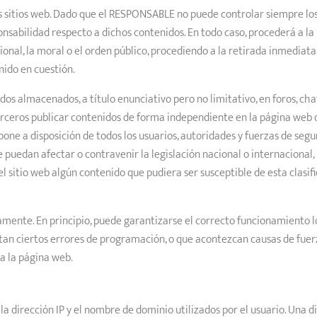
ros sitios web. Dado que el RESPONSABLE no puede controlar siempre lo
onsabilidad respecto a dichos contenidos. En todo caso, procederá a l
onal, la moral o el orden público, procediendo a la retirada inmediata 
ido en cuestión.
s almacenados, a título enunciativo pero no limitativo, en foros, cha
terceros publicar contenidos de forma independiente en la página web
e pone a disposición de todos los usuarios, autoridades y fuerzas de se
e puedan afectar o contravenir la legislación nacional o internacional,
el sitio web algún contenido que pudiera ser susceptible de esta clasifi
mente. En principio, puede garantizarse el correcto funcionamiento los
tan ciertos errores de programación, o que acontezcan causas de fuer
a la página web.
a dirección IP y el nombre de dominio utilizados por el usuario. Una 