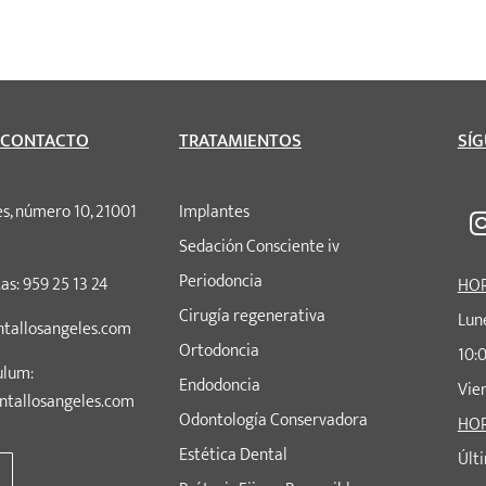
 CONTACTO
TRATAMIENTOS
SÍ
es, número 10, 21001
Implantes
Sedación Consciente iv
Periodoncia
as: 959 25 13 24
HOR
Cirugía regenerativa
Lune
ntallosangeles.com
Ortodoncia
10:0
ulum:
Endodoncia
Vie
ntallosangeles.com
Odontología Conservadora
HOR
Estética Dental
Últi