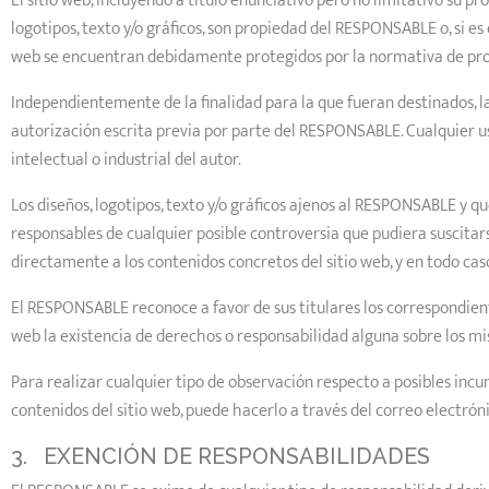
El sitio web, incluyendo a título enunciativo pero no limitativo su 
logotipos, texto y/o gráficos, son propiedad del RESPONSABLE o, si es 
web se encuentran debidamente protegidos por la normativa de propie
Independientemente de la finalidad para la que fueran destinados, la 
autorización escrita previa por parte del RESPONSABLE. Cualquier 
intelectual o industrial del autor.
Los diseños, logotipos, texto y/o gráficos ajenos al RESPONSABLE y q
responsables de cualquier posible controversia que pudiera suscita
directamente a los contenidos concretos del sitio web, y en todo caso
El RESPONSABLE reconoce a favor de sus titulares los correspondiente
web la existencia de derechos o responsabilidad alguna sobre los 
Para realizar cualquier tipo de observación respecto a posibles incu
contenidos del sitio web, puede hacerlo a través del correo electró
3. EXENCIÓN DE RESPONSABILIDADES